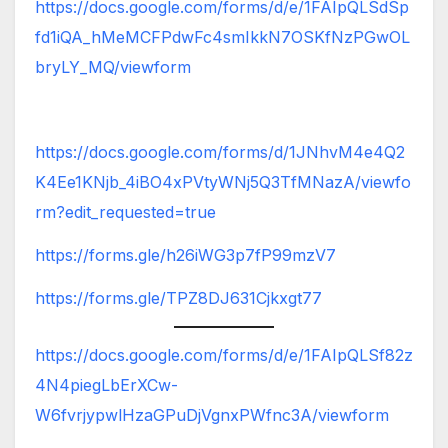
https://docs.google.com/forms/d/e/1FAIpQLSdSp
fd1iQA_hMeMCFPdwFc4smIkkN7OSKfNzPGwOL
bryLY_MQ/viewform
https://docs.google.com/forms/d/1JNhvM4e4Q2
K4Ee1KNjb_4iBO4xPVtyWNj5Q3TfMNazA/viewfo
rm?edit_requested=true
https://forms.gle/h26iWG3p7fP99mzV7
https://forms.gle/TPZ8DJ631Cjkxgt77
https://docs.google.com/forms/d/e/1FAIpQLSf82z
4N4piegLbErXCw-
W6fvrjypwlHzaGPuDjVgnxPWfnc3A/viewform