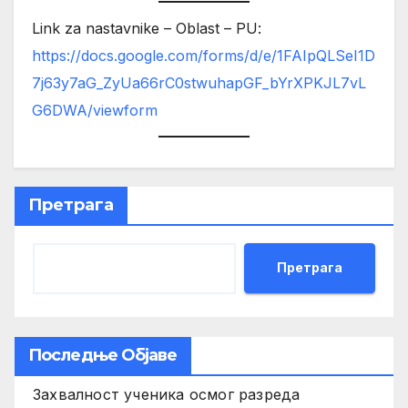
Link za nastavnike – Oblast – PU:
https://docs.google.com/forms/d/e/1FAIpQLSeI1D
7j63y7aG_ZyUa66rC0stwuhapGF_bYrXPKJL7vL
G6DWA/viewform
Претрага
Претрага
Последње Објаве
Захвалност ученика осмог разреда