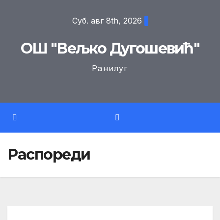
Skip
Суб. авг 8th, 2026
to
content
ОШ "Вељко Дугошевић"
Ранилуг
Распореди