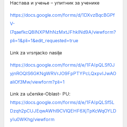
Настава и учење – упитник за ученике
https://docs.google.com/forms/d/1DXvzBqcBGPf
V-
l7qaefkcQ8lNXPMhNzMxtJFhklNd9A/viewform?
pli=1&pli=1&edit_requested=true
Link za vrsnjacko nasilje
https://docs.google.com/forms/d/e/1FAIpQLSf0J
yjnROQlS6GKNgWRVrJO9FpPTYPcLQxpvIJwAO
aIiOf3Mw/viewform?pli=1
Link za učenike-Oblast- PU:
https://docs.google.com/forms/d/e/1FAIpQLSf5L
Dzqh2pCUJEqwAWhl9CVlQEHF6XjTpKcWqOYLD
yIu0WKhg/viewform