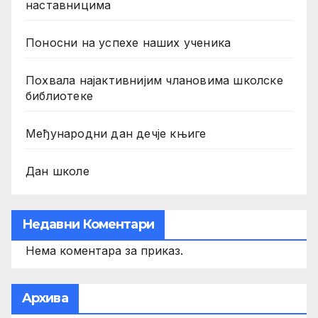
наставницима
Поносни на успехе наших ученика
Похвала најактивнијим члановима школске
библиотеке
Међународни дан дечје књиге
Дан школе
Недавни Коментари
Нема коментара за приказ.
Aрхива