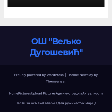
ОШ "Вељко
Дугошевић"
Proudly powered by WordPress
|
Theme:
Newslay
by
Themeansar
.
Home
Pictures
Upload Pictures
Администрација
Актуелности
Вести за осмаке
Галерија
Дан ружичастих мајица