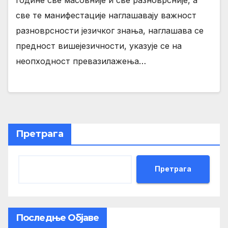
године све масовније и све разноврсније, а
све те манифестације наглашавају важност
разноврсности језичког знања, наглашава се
предност вишејезичности, указује се на
неопходност превазилажења…
Претрага
Претрага
Последње Објаве