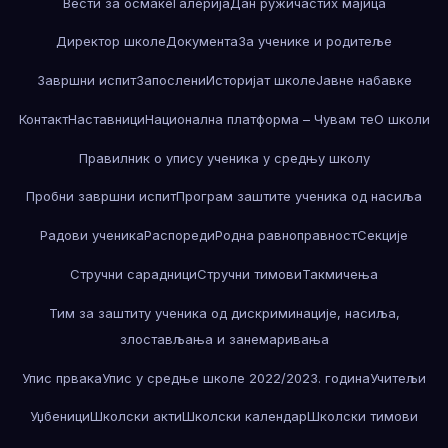
Вести за осмаке
Галерија
Дан ружичастих мајица
Директор школе
Документа
За ученике и родитеље
Завршни испит
Запослени
Историјат школе
Јавне набавке
Контакт
Наставници
Национална платформа – Чувам те
О школи
Правилник о упису ученика у средњу школу
Пробни завршни испит
Програм заштите ученика од насиља
Радови ученика
Распореди
Родна равноправност
Секције
Стручни сарадници
Стручни тимови
Такмичења
Тим за заштиту ученика од дискриминације, насиља,
злостављања и занемаривања
Упис првака
Упис у средње школе 2022/2023. година
Учитељи
Уџбеници
Школски акти
Школски календар
Школски тимови