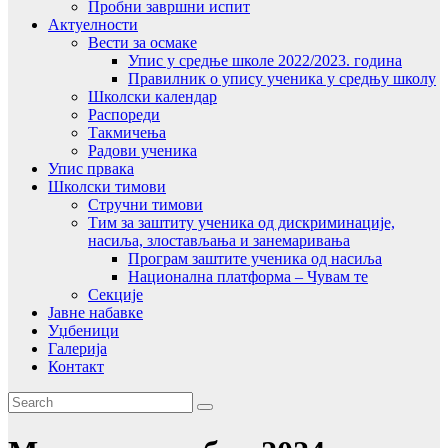
Пробни завршни испит
Актуелности
Вести за осмаке
Упис у средње школе 2022/2023. година
Правилник о упису ученика у средњу школу
Школски календар
Распореди
Такмичења
Радови ученика
Упис првака
Школски тимови
Стручни тимови
Тим за заштиту ученика од дискриминације,
насиља, злостављања и занемаривања
Програм заштите ученика од насиља
Национална платформа – Чувам те
Секције
Јавне набавке
Уџбеници
Галерија
Контакт