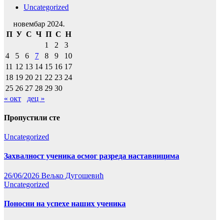
Uncategorized
новембар 2024.
П
У
С
Ч
П
С
Н
1
2
3
4
5
6
7
8
9
10
11
12
13
14
15
16
17
18
19
20
21
22
23
24
25
26
27
28
29
30
« окт
дец »
Пропустили сте
Uncategorized
Захвалност ученика осмог разреда наставницима
26/06/2026
Вељко Дугошевић
Uncategorized
Поносни на успехе наших ученика