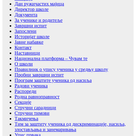
Дан ружичастих мајица
Директор школе
Документа
За ученике и родитеље
Завршни испит
Запослени
Историјат школе
Јавне набавке
Контакт
Наставници
Национална платформа – Чувам те
О школи
Правилник о упису ученика у средњу школу
Пробни завршни испит
Програм заштите ученика од насиља
Радови ученика
Распореди
Родна равноправност
Секције
Стручни сарадници
Стручни тимови
Такмичења
Тим за заштиту ученика од дискриминације, насиља,
злостављања и занемаривања
Упис првака