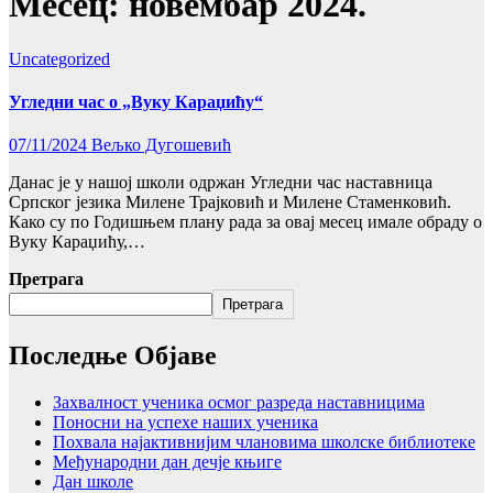
Месец:
новембар 2024.
Uncategorized
Угледни час о „Вуку Караџићу“
07/11/2024
Вељко Дугошевић
Данас је у нашој школи одржан Угледни час наставница
Српског језика Милене Трајковић и Милене Стаменковић.
Како су по Годишњем плану рада за овај месец имале обраду о
Вуку Караџићу,…
Претрага
Претрага
Последње Објаве
Захвалност ученика осмог разреда наставницима
Поносни на успехе наших ученика
Похвала најактивнијим члановима школске библиотеке
Међународни дан дечје књиге
Дан школе