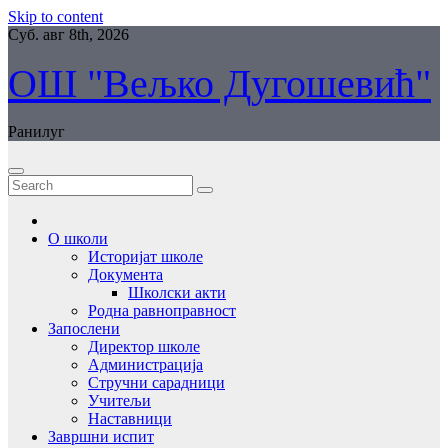
Skip to content
Суб. авг 8th, 2026
ОШ "Вељко Дугошевић"
Ранилуг
О школи
Историјат школе
Документа
Школски акти
Родна равноправност
Запослени
Директор школе
Администрација
Стручни сарадници
Учитељи
Наставници
Завршни испит