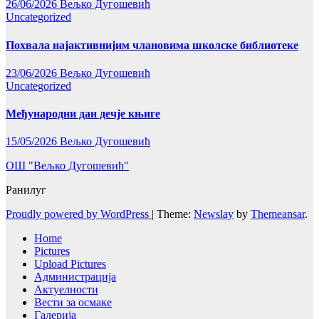
26/06/2026
Вељко Дугошевић
Uncategorized
Похвала најактивнијим члановима школске библиотеке
23/06/2026
Вељко Дугошевић
Uncategorized
Међународни дан дечје књиге
15/05/2026
Вељко Дугошевић
ОШ "Вељко Дугошевић"
Ранилуг
Proudly powered by WordPress
|
Theme:
Newslay
by
Themeansar
.
Home
Pictures
Upload Pictures
Администрација
Актуелности
Вести за осмаке
Галерија