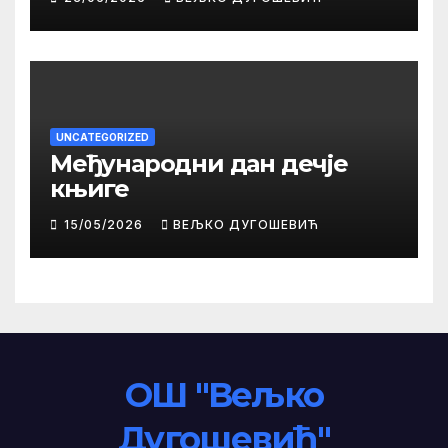
UNCATEGORIZED
Међународни дан дечје
књиге
15/05/2026
ВЕЉКО ДУГОШЕВИЋ
ОШ "Вељко
Дугошевић"