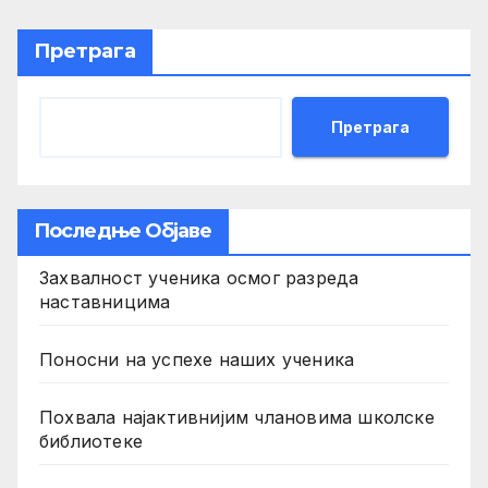
Претрага
Претрага
Последње Објаве
Захвалност ученика осмог разреда
наставницима
Поносни на успехе наших ученика
Похвала најактивнијим члановима школске
библиотеке