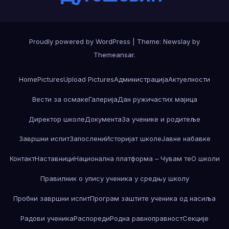
Proudly powered by WordPress
|
Theme:
Newslay
by
Themeansar
.
Home
Pictures
Upload Pictures
Администрација
Актуелности
Вести за осмаке
Галерија
Дан ружичастих мајица
Директор школе
Документа
За ученике и родитеље
Завршни испит
Запослени
Историјат школе
Јавне набавке
Контакт
Наставници
Национална платформа – Чувам те
О школи
Правилник о упису ученика у средњу школу
Пробни завршни испит
Програм заштите ученика од насиља
Радови ученика
Распореди
Родна равноправност
Секције