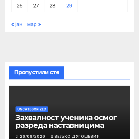
26
27
28
29
« јан
мар »
Пропустили сте
UNCATEGORIZED
Захвалност ученика осмог
разреда наставницима
26/06/2026
ВЕЉКО ДУГОШЕВИЋ