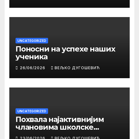
UNCATEGORIZED
Поносни на успехе наших
ученика
26/06/2026
ВЕЉКО ДУГОШЕВИЋ
UNCATEGORIZED
Похвала најактивнијим
члановима школске
библиотеке
23/06/2026
ВЕЉКО ДУГОШЕВИЋ