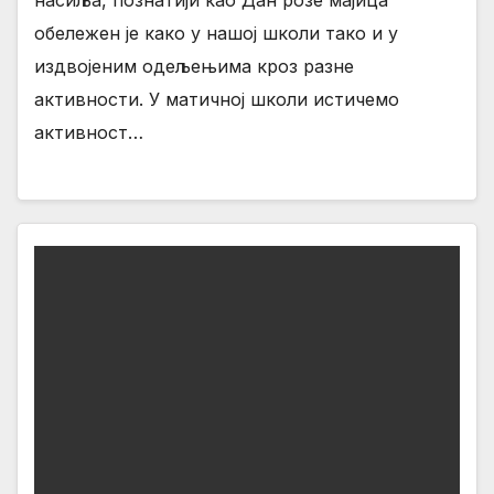
насиља, познатији као Дан розе мајица
обележен је како у нашој школи тако и у
издвојеним одељењима кроз разнe
активности. У матичној школи истичемо
активност…