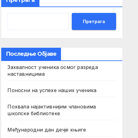
Претрага
Претрага
Последње Објаве
Захвалност ученика осмог разреда
наставницима
Поносни на успехе наших ученика
Похвала најактивнијим члановима
школске библиотеке
Међународни дан дечје књиге