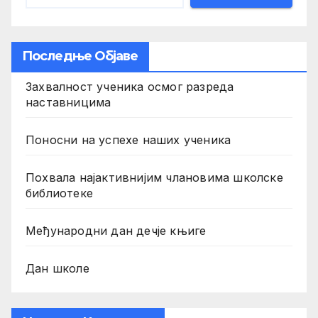
Последње Објаве
Захвалност ученика осмог разреда
наставницима
Поносни на успехе наших ученика
Похвала најактивнијим члановима школске
библиотеке
Међународни дан дечје књиге
Дан школе