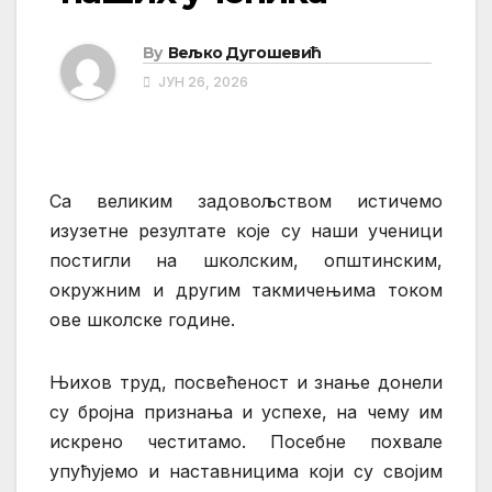
By
Вељко Дугошевић
ЈУН 26, 2026
Са великим задовољством истичемо
изузетне резултате које су наши ученици
постигли на школским, општинским,
окружним и другим такмичењима током
ове школске године.
Њихов труд, посвећеност и знање донели
су бројна признања и успехе, на чему им
искрено честитамо. Посебне похвале
упућујемо и наставницима који су својим