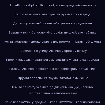
Home
Pictures
Upload Pictures
Администрација
Актуелности
Вести за осмаке
Галерија
Дан ружичастих мајица
Директор школе
Документа
За ученике и родитеље
Завршни испит
Запослени
Историјат школе
Јавне набавке
Контакт
Наставници
Национална платформа – Чувам те
О школи
Правилник о упису ученика у средњу школу
Пробни завршни испит
Програм заштите ученика од насиља
Радови ученика
Распореди
Родна равноправност
Секције
Стручни сарадници
Стручни тимови
Такмичења
Тим за заштиту ученика од дискриминације, насиља,
злостављања и занемаривања
Упис првака
Упис у средње школе 2022/2023. година
Учитељи