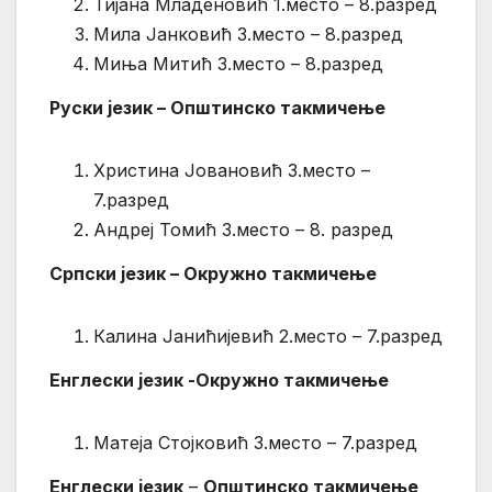
Тијана Младеновић 1.место – 8.разред
Мила Јанковић 3.место – 8.разред
Миња Митић 3.место – 8.разред
Руски језик – Општинско такмичење
Христина Јовановић 3.место –
7.разред
Андреј Томић 3.место – 8. разред
Српски језик – Окружно такмичење
Калина Јанићијевић 2.место – 7.разред
Енглески језик -Окружно такмичење
Матеја Стојковић 3.место – 7.разред
Енглески језик
–
Општинско такмичење