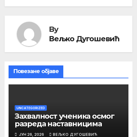
By
Вељко Дугошевић
Повезане објаве
UNCATEGORIZED
Захвалност ученика осмог
разреда наставницима
ЈУН 26, 2026
ВЕЉКО ДУГОШЕВИЋ