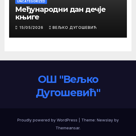
UNCATEGORIZED
Међународни дан дечје
књиге
15/05/2026
ВЕЉКО ДУГОШЕВИЋ
ОШ "Вељко
Дугошевић"
Proudly powered by WordPress
|
Theme:
Newslay
by
Themeansar
.