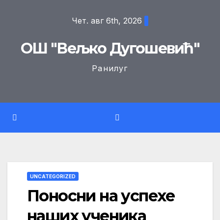
Skip
Чет. авг 6th, 2026
to
content
ОШ "Вељко Дугошевић"
Ранилуг
UNCATEGORIZED
Поносни на успехе
наших ученика