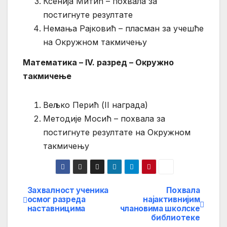
Ксенија Митић – похвала за
постигнуте резултате
Немања Рајковић – пласман за учешће
на Окружном такмичењу
Математика – IV. разред – Окружно
такмичење
Вељко Перић (II награда)
Методије Мосић – похвала за
постигнуте резултате на Окружном
такмичењу
Захвалност ученика
Похвала
Кретање
осмог разреда
најактивнијим
наставницима
члановима школске
чланка
библиотеке