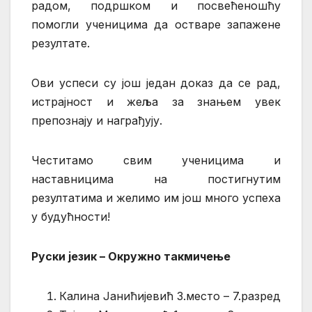
радом, подршком и посвећеношћу
помогли ученицима да остваре запажене
резултате.
Ови успеси су још један доказ да се рад,
истрајност и жеља за знањем увек
препознају и награђују.
Честитамо свим ученицима и
наставницима на постигнутим
резултатима и желимо им још много успеха
у будућности!
Руски језик – Окружно такмичење
Калина Јанићијевић 3.место – 7.разред