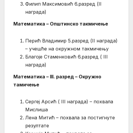
Филип Максимовић 6.разред (II
награда)
Maтематика – Општинско такмичење
Перић Владимир 5.разред (II награда)
– учешће на окружном такмичењу
Благоје Стаменковић 6.разред ( III
награда)
Математика – III. разред – Окружно
тамичење
Сергеј Арсић ( III награда) – похвала
Мислиша
Лена Митић – похвала за постигнуте
резултате