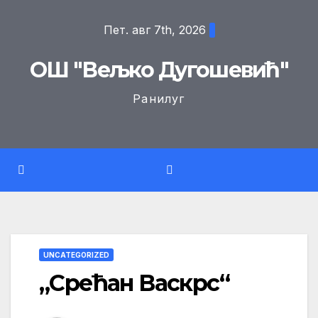
Skip
Пет. авг 7th, 2026
to
content
ОШ "Вељко Дугошевић"
Ранилуг
UNCATEGORIZED
„Срећан Васкрс“