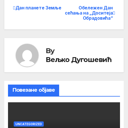
Дан планете Земље
Обележен Дан
Кретање
сећања на „Доситеја
Обрадовића“
чланка
By
Вељко Дугошевић
Повезане објаве
UNCATEGORIZED