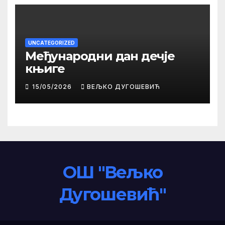
UNCATEGORIZED
Међународни дан дечје
књиге
15/05/2026
ВЕЉКО ДУГОШЕВИЋ
ОШ "Вељко
Дугошевић"