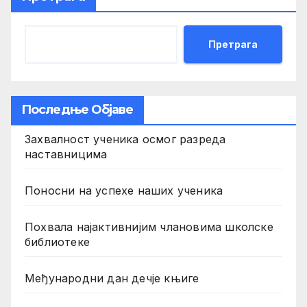
Претрага
Последње Објаве
Захвалност ученика осмог разреда
наставницима
Поносни на успехе наших ученика
Похвала најактивнијим члановима школске
библиотеке
Међународни дан дечје књиге