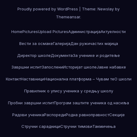
Proudly powered by WordPress
|
Theme:
Newslay
by
Themeansar
.
Home
Pictures
Upload Pictures
Администрација
Актуелности
Вести за осмаке
Галерија
Дан ружичастих мајица
Директор школе
Документа
За ученике и родитеље
Завршни испит
Запослени
Историјат школе
Јавне набавке
Контакт
Наставници
Национална платформа – Чувам те
О школи
Правилник о упису ученика у средњу школу
Пробни завршни испит
Програм заштите ученика од насиља
Радови ученика
Распореди
Родна равноправност
Секције
Стручни сарадници
Стручни тимови
Такмичења