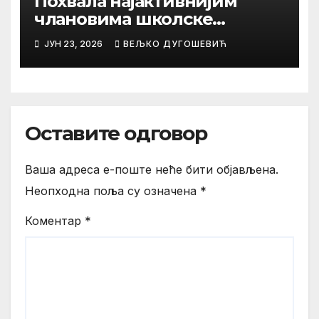
Похвала најактивнијим
члановима школске
библиотеке
ЈУН 23, 2026
ВЕЉКО ДУГОШЕВИЋ
Оставите одговор
Ваша адреса е-поште неће бити објављена.
Неопходна поља су означена
*
Коментар
*