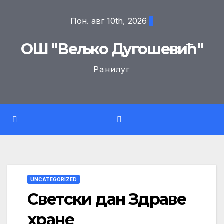
Skip
Пон. авг 10th, 2026
to
content
ОШ "Вељко Дугошевић"
Ранилуг
UNCATEGORIZED
Светски дан Здраве
хране