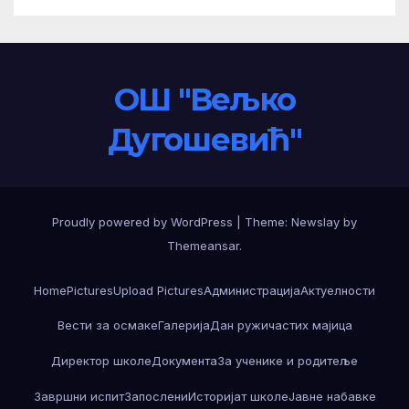
ОШ "Вељко
Дугошевић"
Proudly powered by WordPress
|
Theme:
Newslay
by
Themeansar
.
Home
Pictures
Upload Pictures
Администрација
Актуелности
Вести за осмаке
Галерија
Дан ружичастих мајица
Директор школе
Документа
За ученике и родитеље
Завршни испит
Запослени
Историјат школе
Јавне набавке