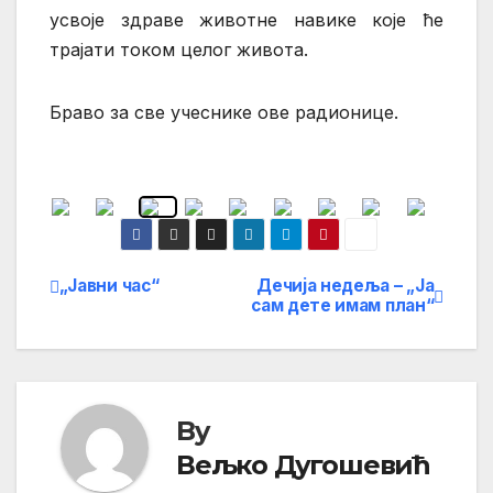
усвоје здраве животне навике које ће
трајати током целог живота.
Браво за све учеснике ове радионице.
„Jавни час“
Дечија недеља – „Ја
Кретање
сам дете имам план“
чланка
By
Вељко Дугошевић