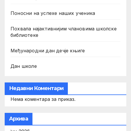
Поносни на успехе наших ученика
Похвала најактивнијим члановима школске
библиотеке
Међународни дан дечје књиге
Дан школе
Недавни Коментари
Нема коментара за приказ.
Aрхива