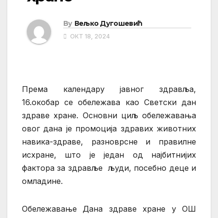
By
Вељко Дугошевић
ОКТ 18, 2024
Према календару јавног здравља,
16.окобар се обележава као Светски дан
здраве хране. Основни циљ обележавања
овог дана је промоција здравих животних
навика-здраве, разноврсне и правилне
исхране, што је један од најбитнијих
фактора за здравље људи, посебно деце и
омладине.
Обележавање Дана здраве хране у ОШ