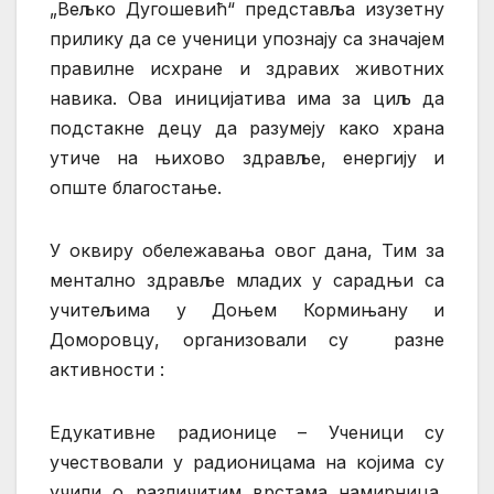
„Вељко Дугошевић“ представља изузетну
прилику да се ученици упознају са значајем
правилне исхране и здравих животних
навика. Ова иницијатива има за циљ да
подстакне децу да разумеју како храна
утиче на њихово здравље, енергију и
опште благостање.
У оквиру обележавања овог дана, Тим за
ментално здравље младих у сарадњи са
учитељима у Доњем Кормињану и
Доморовцу, организовали су разне
активности :
Едукативне радионице – Ученици су
учествовали у радионицама на којима су
учили о различитим врстама намирница,