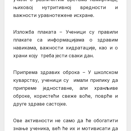
њиховој нутритивној вредности и
важности уравнотежене исхране.
Изложба плаката – Ученици су правили
плакате са информацијама о здравим
навикама, важности хидратације, као и о
храни коју треба јести сваки дан.
Припрема здравих оброка – У школском
куварству, ученици су имали прилику да
припреме једноставне, али хранљиве
оброке, користећи свеже воће, поврће и
друге здраве састојке.
Ове активности не само да ће обогатити
знање ученика, већ ће их и мотивисати да