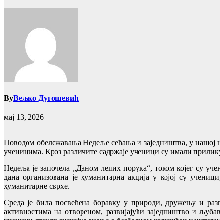
By
Вељко Дугошевић
мај 13, 2026
Поводом обележавања Недеље сећања и заједништва, у нашој ш
ученицима. Кроз различите садржаје ученици су имали прилик
Недеља је започела „Даном лепих порука“, током којег су уч
дана организована је хуманитарна акција у којој су учени
хуманитарне сврхе.
Среда је била посвећена боравку у природи, дружењу и ра
активностима на отвореном, развијајући заједништво и љубав