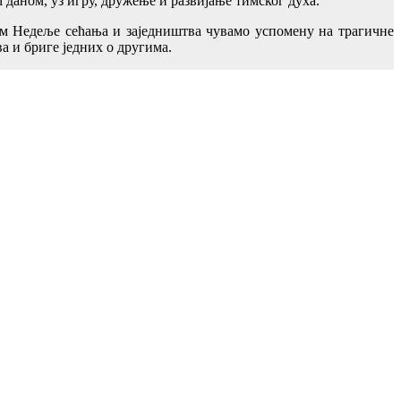
даном, уз игру, дружење и развијање тимског духа.
ем Недеље сећања и заједништва чувамо успомену на трагичне
а и бриге једних о другима.