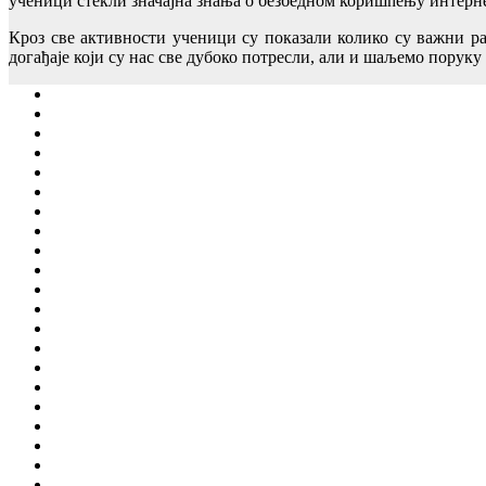
ученици стекли значајна знања о безбедном коришћењу интерне
Кроз све активности ученици су показали колико су важни р
догађаје који су нас све дубоко потресли, али и шаљемо поруку