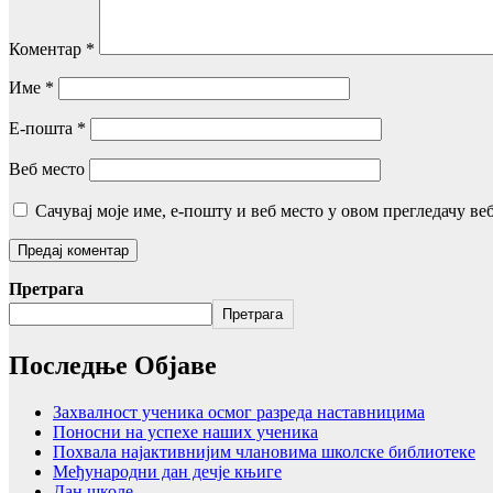
Коментар
*
Име
*
Е-пошта
*
Веб место
Сачувај моје име, е-пошту и веб место у овом прегледачу ве
Претрага
Претрага
Последње Објаве
Захвалност ученика осмог разреда наставницима
Поносни на успехе наших ученика
Похвала најактивнијим члановима школске библиотеке
Међународни дан дечје књиге
Дан школе