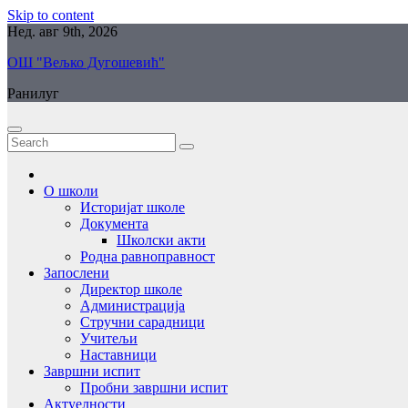
Skip to content
Нед. авг 9th, 2026
ОШ "Вељко Дугошевић"
Ранилуг
О школи
Историјат школе
Документа
Школски акти
Родна равноправност
Запослени
Директор школе
Администрација
Стручни сарадници
Учитељи
Наставници
Завршни испит
Пробни завршни испит
Актуелности