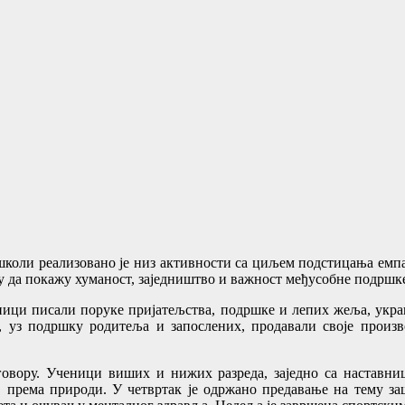
коли реализованo је низ активности са циљем подстицања емпа
у да покажу хуманост, заједништво и важност међусобне подршк
еници писали поруке пријатељства, подршке и лепих жеља, укр
ци, уз подршку родитеља и запослених, продавали своје произ
зговору. Ученици виших и нижих разреда, заједно са наставн
 према природи. У четвртак је одржано предавање на тему заш