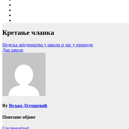
Кретање чланка
Недеља заједништва у школи и час у природи
Дан школе
By
Вељко Дугошевић
Повезане објаве
Uncategorized