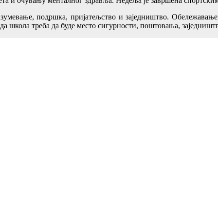
та и очувању менталног здравља. Недеља је завршена спортским 
азумевање, подршка, пријатељство и заједништво. Обележавањ
 да школа треба да буде место сигурности, поштовања, заједништв