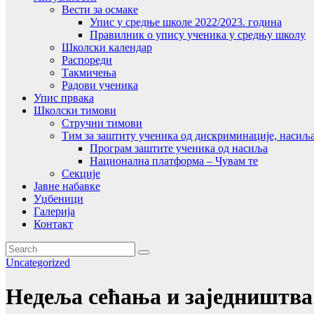
Вести за осмаке
Упис у средње школе 2022/2023. година
Правилник о упису ученика у средњу школу
Школски календар
Распореди
Такмичења
Радови ученика
Упис првака
Школски тимови
Стручни тимови
Тим за заштиту ученика од дискриминације, насиљ
Програм заштите ученика од насиља
Национална платформа – Чувам те
Секције
Јавне набавке
Уџбеници
Галерија
Контакт
Uncategorized
Недеља сећања и заједништва