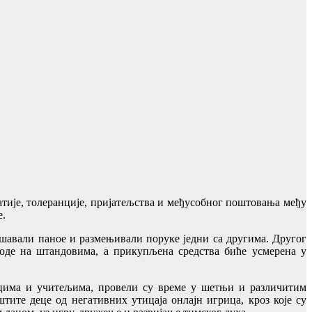
тије, толеранције, пријатељства и међусобног поштовања међу
е.
ашавали паное и размењивали поруке једни са другима. Другог
воде на штандовима, а прикупљена средства биће усмерена у
ицима и учитељима, провели су време у шетњи и различитим
тите деце од негативних утицаја онлајн игрица, кроз које су